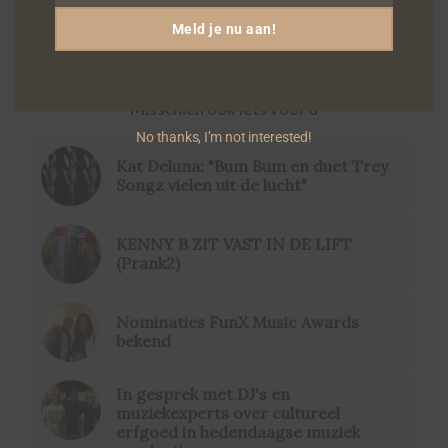
Meld je nu aan!
Misschien ook iets voor u
No thanks, I’m not interested!
Kat Deluna: "Bum Bum en duet Trey
Songz vielen uit de lucht"
KENNY B ZIT VAST IN DE LIFT
(Prank2)
Nominaties FunX Music Awards
bekend
In gesprek met DJ's en
muziekexperts over cultureel
erfgoed in hedendaagse muziek