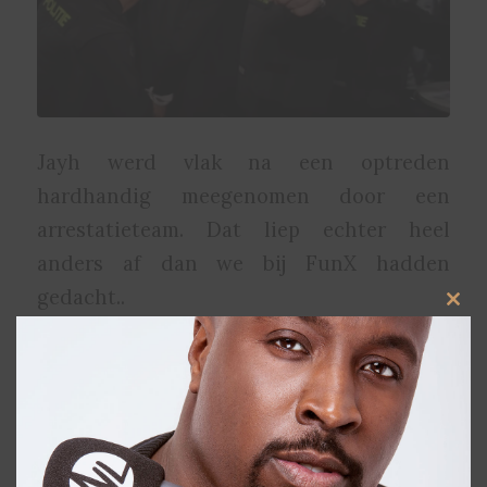
Jayh werd vlak na een optreden
hardhandig meegenomen door een
arrestatieteam. Dat liep echter heel
anders af dan we bij FunX hadden
gedacht..
Clos
this
De prank maakt onderdeel uit van de
modu
FunX Music Awards waar de artiesten
voor genomineerd zijn. Breng nu je stem
uit via FunX.nl/Awards!