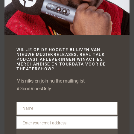
WIL JE OP DE HOOGTE BLIJVEN VAN
NIEUWE MUZIEKRELEASES, REAL TALK
PODCAST AFLEVERINGEN WINACTIES,
MERCHANDISE EN TOURDATA VOOR DE
THEATERSHOW?
Mis niks en join nu the mailinglist!
/
MEI 1, 2015
DOOR
FERNANDO HALMAN
#GoodVibesOnly
TAGS:
FUNX
,
FUNX MUSIC AWARDS
,
JAYH
Name
Name
Deel dit stuk
Enter your email address
Email