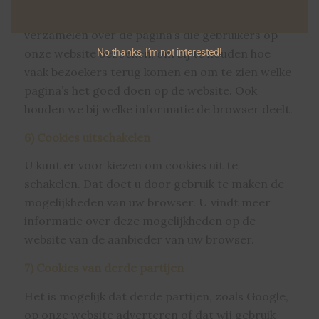
bezoekers. Dat doen we om informatie te
verzamelen over de pagina’s die gebruikers op
No thanks, I’m not interested!
onze website bezoeken, om bij te houden hoe
vaak bezoekers terug komen en om te zien welke
pagina’s het goed doen op de website. Ook
houden we bij welke informatie de browser deelt.
6) Cookies uitschakelen
U kunt er voor kiezen om cookies uit te
schakelen. Dat doet u door gebruik te maken de
mogelijkheden van uw browser. U vindt meer
informatie over deze mogelijkheden op de
website van de aanbieder van uw browser.
7) Cookies van derde partijen
Het is mogelijk dat derde partijen, zoals Google,
op onze website adverteren of dat wij gebruik