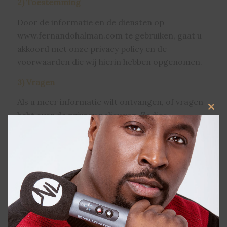
2) Toestemming
Door de informatie en de diensten op
www.fernandohalman.com te gebruiken, gaat u
akkoord met onze privacy policy en de
voorwaarden die wij hierin hebben opgenomen.
3) Vragen
Als u meer informatie wilt ontvangen, of vragen
Clos
hebt over de privacy policy van Zodiac
this
Entertainment en specifiek
modu
www.fernandohalman.com, kun u ons benaderen
via e-mail. Ons e-mailadres
is info@zodiacentertainment.nl.
4) Monitoren gedrag
bezoeker
www.fernandohalman.com maakt gebruik van
verschillende technieken om bij te houden wie