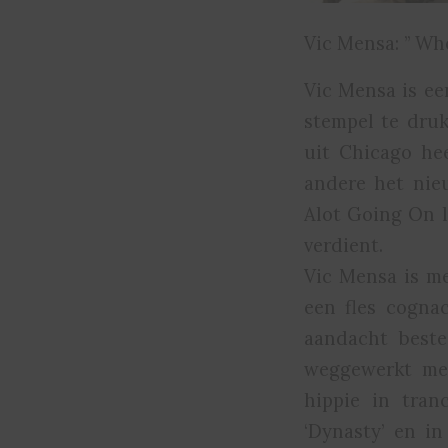
Vic Mensa: ” Whe
Vic Mensa is een
stempel te dru
uit Chicago he
andere het nie
Alot Going On l
verdient.
Vic Mensa is me
een fles cogna
aandacht beste
weggewerkt met
hippie in tran
‘Dynasty’ en in