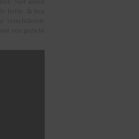
ier.” Niet alleen
e liefde. Ik ben
r verschillende
hier een gezicht