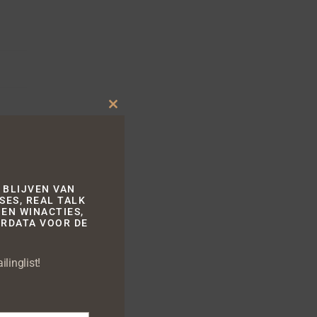
Close
this
module
L OF A
ED”
 BLIJVEN VAN
SES, REAL TALK
EN WINACTIES,
RDATA VOOR DE
linglist!