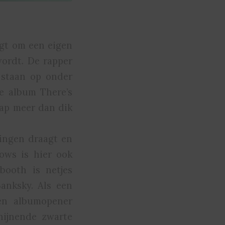
ijgt om een eigen
ordt. De rapper
 staan op onder
e album There’s
hap meer dan dik
ringen draagt en
ows is hier ook
booth is netjes
anksky. Als een
 en albumopener
chijnende zwarte