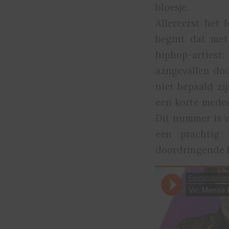
bloesje.
Allereerst het
begint dat me
hiphop-artiest
aangevallen door
niet bepaald zi
een korte medede
Dit nummer is vo
een prachtig 
doordringende 