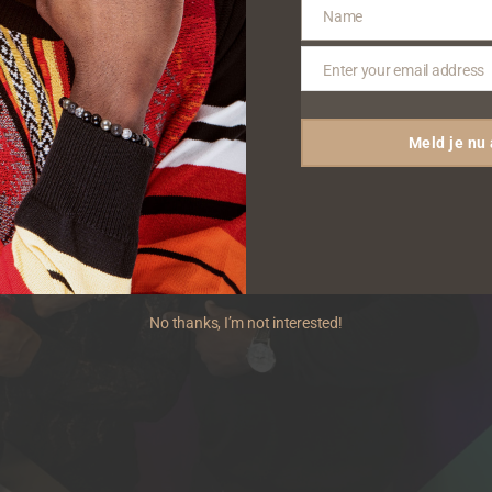
Name
Name
Enter your email address
Email
Meld je nu
No thanks, I’m not interested!