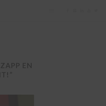
 ZAPP EN
T!”