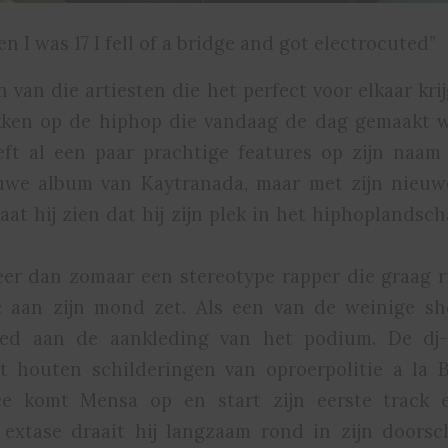
n I was 17 I fell of a bridge and got electrocuted”
 van die artiesten die het perfect voor elkaar kr
kken op de hiphop die vandaag de dag gemaakt w
eft al een paar prachtige features op zijn naam
uwe album van Kaytranada, maar met zijn nieuw
aat hij zien dat hij zijn plek in het hiphoplandsc
er dan zomaar een stereotype rapper die graag 
c aan zijn mond zet. Als een van de weinige sh
ed aan de aankleding van het podium. De dj-
 houten schilderingen van oproerpolitie a la B
ce komt Mensa op en start zijn eerste track
 extase draait hij langzaam rond in zijn doors