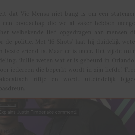
 feit dat Vic Mensa niet bang is om een stateme
t een boodschap die we al vaker hebben meege
; het welbekende lied opgedragen aan mensen di
 de politie. Met ‘16 Shots’ laat hij duidelijk wet
jn beste vriend is. Maar er is meer. Het vijfde n
ling. ‘Jullie weten wat er is gebeurd in Orlando 
or iedereen die beperkt wordt in zijn liefde.’ ‘Fre
akoestisch riffje en wordt uiteindelijk bijg
basdreun.