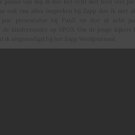
e passie van mij. Ik doe het echt met heel veel plez
r ook van alles inspreken bij Zapp doe ik met all
 jaar presentator bij FunX en doe al acht jaa
 de kinderzender op NPO3. Om de jonge kijkers 
rd ik uitgenodigd bij het Zapp Weekjournaal.