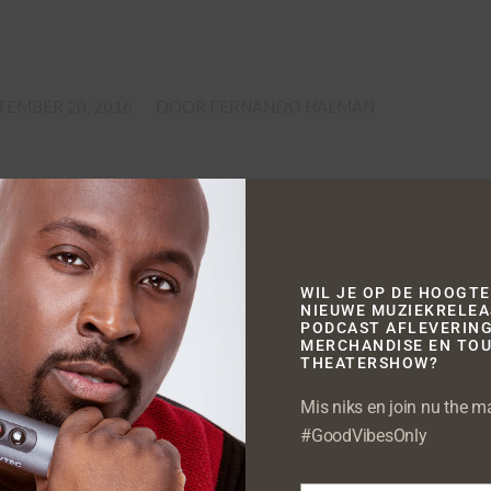
/
TEMBER 20, 2016
DOOR
FERNANDO HALMAN
NEWS
ENSA: ” WHEN I WAS 17 I FEL
IDGE AND GOT ELECTROCUT
WIL JE OP DE HOOGTE
NIEUWE MUZIEKRELEA
PODCAST AFLEVERING
MERCHANDISE EN TOU
THEATERSHOW?
Mis niks en join nu the mai
#GoodVibesOnly