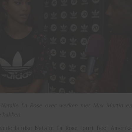
 Natalie La Rose over werken met Max Martin en
e hakken
ederlandse Natalie La Rose tourt heel Amerik