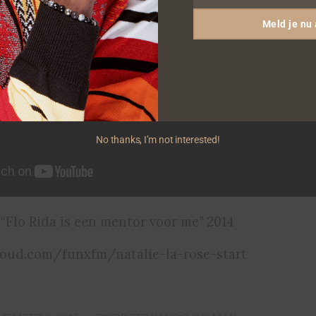
Meld je nu
No thanks, I’m not interested!
 “Flo Rida is een mentor voor me” 2014
loud.com/funxfm/natalie-la-rose-start