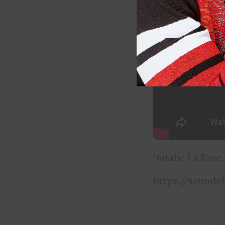
Natalie La Rose:
https://soundc