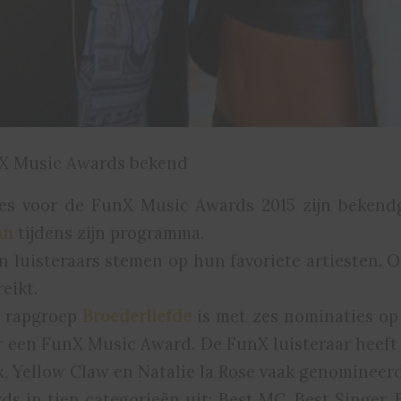
X Music Awards bekend
es voor de FunX Music Awards 2015 zijn bekend
an
tijdens zijn programma.
 luisteraars stemen op hun favoriete artiesten. 
eikt.
 rapgroep
Broederliefde
is met zes nominaties op
 een FunX Music Award. De FunX luisteraar heeft
, Yellow Claw en Natalie la Rose vaak genomineerd
ds in tien categorieën uit: Best MC, Best Singer, 