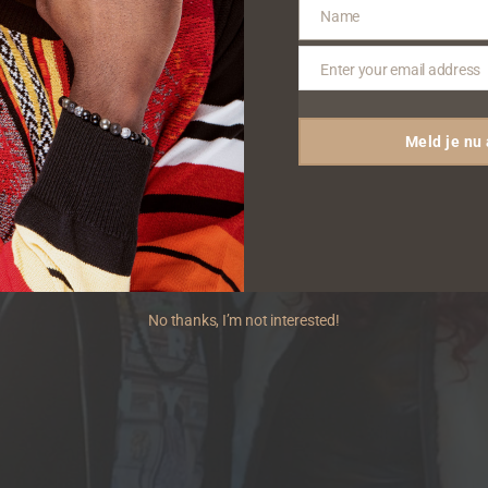
Name
Name
Enter your email address
Email
Meld je nu
No thanks, I’m not interested!