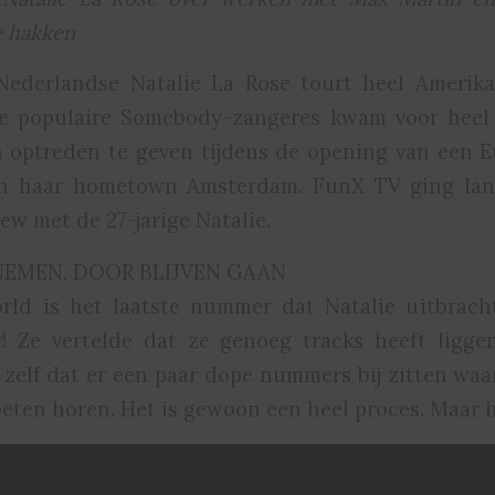
e hakken
ederlandse Natalie La Rose tourt heel Amerik
e populaire Somebody-zangeres kwam voor heel 
 optreden te geven tijdens de opening van een 
 in haar hometown Amsterdam. FunX TV ging la
iew met de 27-jarige Natalie.
NEMEN, DOOR BLIJVEN GAAN
ld is het laatste nummer dat Natalie uitbrach
r! Ze vertelde dat ze genoeg tracks heeft ligge
d zelf dat er een paar dope nummers bij zitten waa
oeten horen. Het is gewoon een heel proces. Maar h