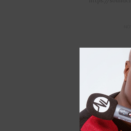
https://soundc
NO
NOMINA