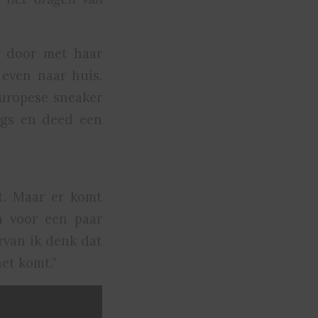
a door met haar
even naar huis.
Europese sneaker
ngs en deed een
t. Maar er komt
n voor een paar
rvan ik denk dat
et komt.”