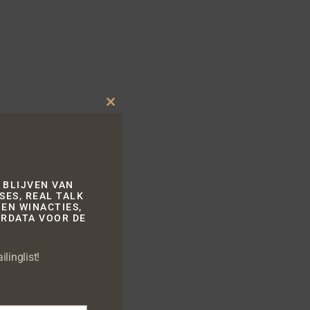
Close
this
module
 BEKEND
 BLIJVEN VAN
SES, REAL TALK
EN WINACTIES,
RDATA VOOR DE
linglist!