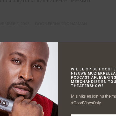
loud.com/funxfm/natalie-la-rose-start
/
VEMBER 3, 2015
DOOR
FERNANDO HALMAN
NEWS
TIES FUNX MUSIC AWARDS
WIL JE OP DE HOOGTE
NIEUWE MUZIEKRELEA
PODCAST AFLEVERING
MERCHANDISE EN TOU
THEATERSHOW?
Mis niks en join nu the mai
#GoodVibesOnly