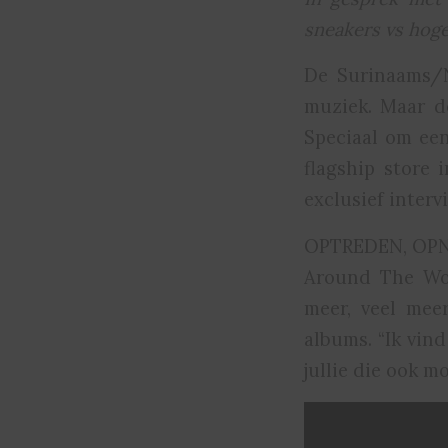
sneakers vs hog
De Surinaams/N
muziek. Maar d
Speciaal om een
flagship store
exclusief interv
OPTREDEN, OP
Around The Wor
meer, veel mee
albums. “Ik vin
jullie die ook m