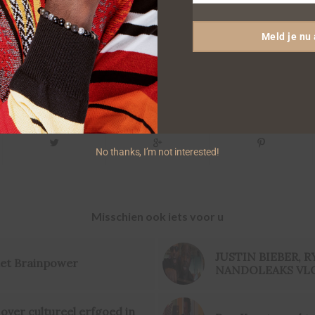
Email
/
TOBER 22, 2014
DOOR
FERNANDO HALMAN
Meld je nu
FUNX
,
SPREE WILSON
Deel dit stuk
No thanks, I’m not interested!
Misschien ook iets voor u
JUSTIN BIEBER, RY
met Brainpower
NANDOLEAKS VLO
over cultureel erfgoed in