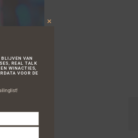
Close
this
module
 BLIJVEN VAN
SES, REAL TALK
EN WINACTIES,
RDATA VOOR DE
in première bij
le The Spark nam
linglist!
wilde draaien in
dark-days
TAGS: