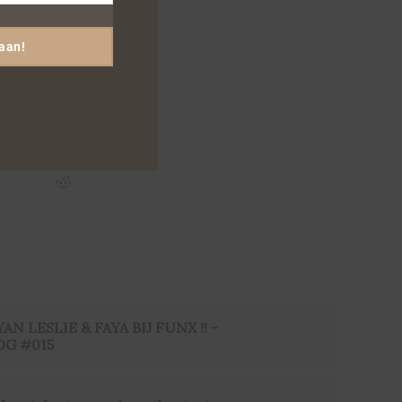
FERNANDO
 aan!
HALMAN
,
AN LESLIE & FAYA BIJ FUNX !! -
G #015