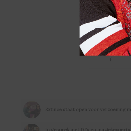
OK
Extince staat open voor verzoening 
In gesprek met DJ's en muziekexperts 