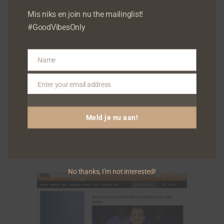
Mis niks en join nu the mailinglist!
#GoodVibesOnly
Name
Name
Enter your email address
Email
Meld je nu aan!
No thanks, I’m not interested!