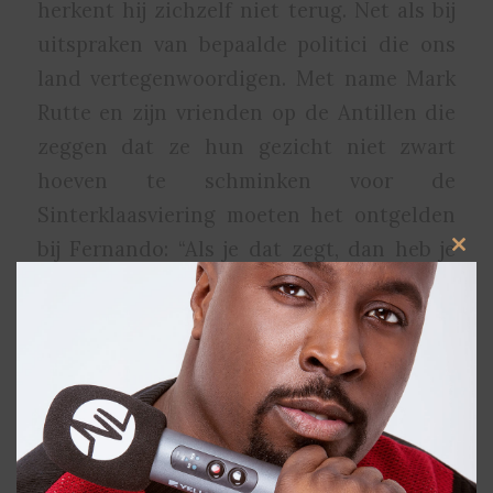
herkent hij zichzelf niet terug. Net als bij
uitspraken van bepaalde politici die ons
land vertegenwoordigen. Met name Mark
Rutte en zijn vrienden op de Antillen die
zeggen dat ze hun gezicht niet zwart
hoeven te schminken voor de
Sinterklaasviering moeten het ontgelden
bij Fernando: “Als je dat zegt, dan heb je
Clos
this
het IQ van een visstick.”
modu
Treinen
Voor de foto’s bij het interview heeft
fotograaf Corné van der Stelt het
Spoorwegmuseum bezocht met Fernando.
Een locatie waar het krioelt van treinen,