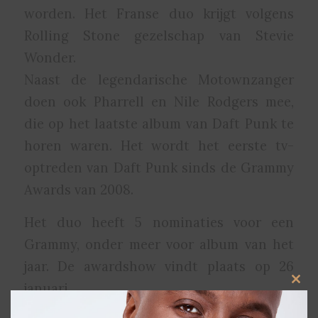
worden. Het Franse duo krijgt volgens
Rolling Stone gezelschap van Stevie
Wonder.
Naast de legendarische Motownzanger
doen ook Pharrell en Nile Rodgers mee,
die op het laatste album van Daft Punk te
horen waren. Het wordt het eerste tv-
optreden van Daft Punk sinds de Grammy
Awards van 2008.
Het duo heeft 5 nominaties voor een
Grammy, onder meer voor album van het
jaar. De awardshow vindt plaats op 26
januari.
Clos
this
modu