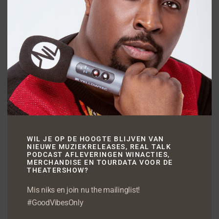
/
JANUARI 24, 2014
DOOR
FERNANDO HALMAN
NEWS
ROBERT DE HOOG WIL
KINDERFILM OF
KINDERSERIE MAKEN
WIL JE OP DE HOOGTE BLIJVEN VAN
NIEUWE MUZIEKRELEASES, REAL TALK
PODCAST AFLEVERINGEN WINACTIES,
MERCHANDISE EN TOURDATA VOOR DE
THEATERSHOW?
Mis niks en join nu the mailinglist!
#GoodVibesOnly