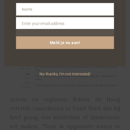
Name
Name
Enter your email address
Email
Meld je nu aan!
No thanks, I’m not interested!
Acteur en regisseur Robert de Hoog
vertelde vanochtend in FunX Start dat hij
heel graag een kinderfilm of kinderserie
wil maken. “Toen ik opgroeide waren er