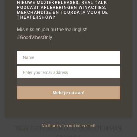
NIEUWE MUZIEKRELEASES, REAL TALK
PODCAST AFLEVERINGEN WINACTIES,
MERCHANDISE EN TOURDATA VOOR DE
THEATERSHOW?
Mis niks en join nu the mailinglist!
#GoodVibesOnly
Name
Name
Enter your email address
Email
Meld je nu aan!
/
DECEMBER 7, 2016
DOOR
FERNANDO HALMAN
No thanks, I’m not interested!
TAGS:
ADELE
,
BEYONCE
,
FERNANDO HALMAN
,