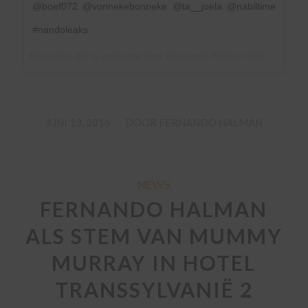
@boef072 @vonnekebonneke @ta__joela @nabiltime
#nandoleaks
Een video die is geplaatst door Fernando Halman (@fernandofunx) op
/
JUNI 13, 2016
DOOR
FERNANDO HALMAN
NEWS
FERNANDO HALMAN
ALS STEM VAN MUMMY
MURRAY IN HOTEL
TRANSSYLVANIË 2