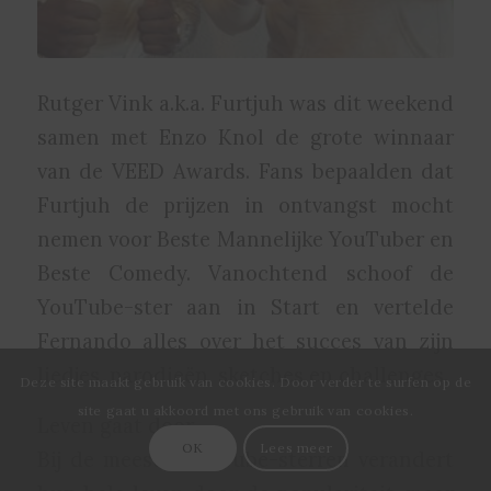
Rutger Vink a.k.a. Furtjuh was dit weekend
samen met Enzo Knol de grote winnaar
van de VEED Awards. Fans bepaalden dat
Furtjuh de prijzen in ontvangst mocht
nemen voor Beste Mannelijke YouTuber en
Beste Comedy. Vanochtend schoof de
YouTube-ster aan in Start en vertelde
Fernando alles over het succes van zijn
liedjes, parodieën, sketches en challenges.
Deze site maakt gebruik van cookies. Door verder te surfen op de
site gaat u akkoord met ons gebruik van cookies.
Leven gaat door
OK
Lees meer
Bij de meeste YouTube-sterren verandert