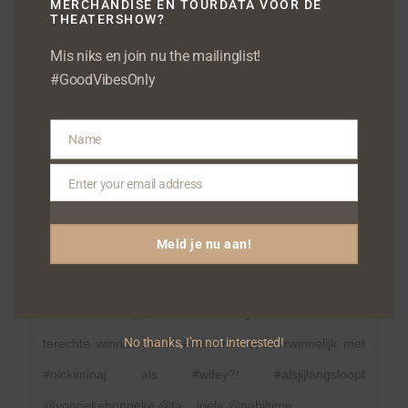
MERCHANDISE EN TOURDATA VOOR DE
THEATERSHOW?
Mis niks en join nu the mailinglist!
#GoodVibesOnly
Name
Name
Enter your email address
Email
Meld je nu aan!
@selinavangold vertelt hoe zij over rapper #meekmill
denkt?! Denk jij ook zo ? Reageer. Is #drake de
No thanks, I’m not interested!
terechte winnaar of is #meekmill onoverwinnelijk met
#nickiminaj als #wifey?! #alsjijlangsloopt
@vonnekebonneke @ta__joela @nabiltime