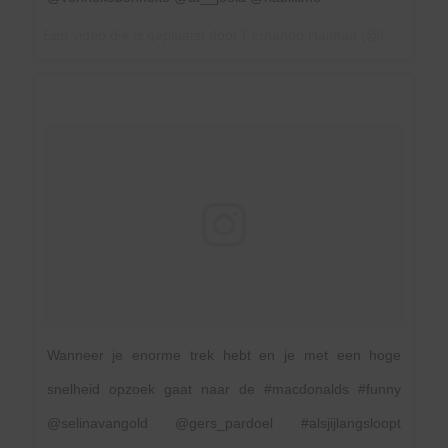
Een video die is geplaatst door Fernando Halman (@fernandofunx) op
Wanneer je enorme trek hebt en je met een hoge
snelheid opzoek gaat naar de #macdonalds #funny
@selinavangold @gers_pardoel #alsjijlangsloopt