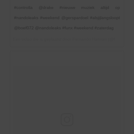
#controlla @drake #nieuwe muziek altijd op
#nandoleaks #weekend @gerspardoel #alsjijlangsloopt
@boef072 @nandoleaks #funx #weekend #zaterdag
Een video die is geplaatst door Fernando Halman (@fernandofunx) op