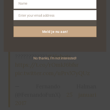
Name
Name
Enter your email address
Email
Iam telling You
@stefflondon
is
Meld je nu aan!
the future. Playing this tune
outhere in Amsterdam
????????????
#16shots
No thanks, I’m not interested!
https://t.co/rOmkJ6bfsr
pic.twitter.com/uPrvX7yQUz
— Fernando Halman
(@FernandoFunX)
25 januari
2017