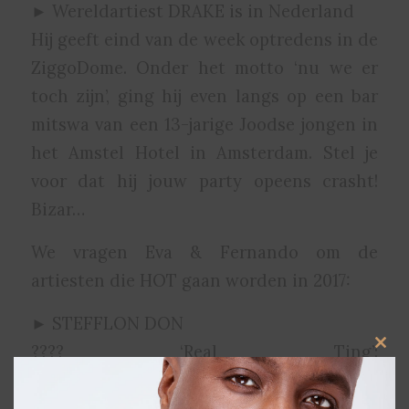
► Wereldartiest DRAKE is in Nederland
Hij geeft eind van de week optredens in de
ZiggoDome. Onder het motto ‘nu we er
toch zijn’, ging hij even langs op een bar
mitswa van een 13-jarige Joodse jongen in
het Amstel Hotel in Amsterdam. Stel je
voor dat hij jouw party opeens crasht!
Bizar…
We vragen Eva & Fernando om de
artiesten die HOT gaan worden in 2017:
► STEFFLON DON
???? ‘Real Ting’:
Clos
this
https://youtu.be/0fcbJzKmTm0
modu