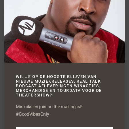
► LINDE SCHÖNE
???? ‘Sorry maar’:
https://youtu.be/KCbtckGszZY
► BE CHARLOTTE
???? ‘One Drop’:
https://youtu.be/0fcbJzKmTm0
► JORJA SMITH
???? ‘So Lonely’:
WIL JE OP DE HOOGTE BLIJVEN VAN
NIEUWE MUZIEKRELEASES, REAL TALK
https://youtu.be/ODiZ6op7ggw
PODCAST AFLEVERINGEN WINACTIES,
MERCHANDISE EN TOURDATA VOOR DE
THEATERSHOW?
Mis niks en join nu the mailinglist!
#GoodVibesOnly