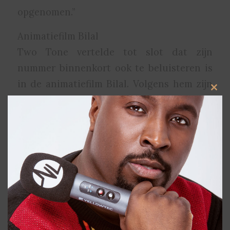
opgenomen.”
Animatiefilm Bilal
Two Tone vertelde tot slot dat zijn
nummer binnenkort ook te beluisteren is
in de animatiefilm Bilal. Volgens hem zijn
Clos
door onder andere Will Smith, Queen
this
modu
Latifah en Ben Kingsley bij betrokken.
https://soundcloud.com/funxfm/two-
tone-werkt-met-redone-en-enmeris
/
APRIL 6, 2015
DOOR
FERNANDO HALMAN