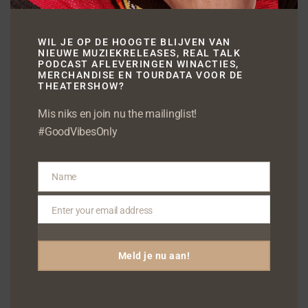
NEWS
FUNX TALENT NATALIE
WIL JE OP DE HOOGTE BLIJVEN VAN
NIEUWE MUZIEKRELEASES, REAL TALK
PODCAST AFLEVERINGEN WINACTIES,
LA ROSE WERKT MET
MERCHANDISE EN TOURDATA VOOR DE
THEATERSHOW?
REDONE EN JAAP
Mis niks en join nu the mailinglist!
REESEMA
#GoodVibesOnly
Name
Name
Enter your email address
Email
Meld je nu aan!