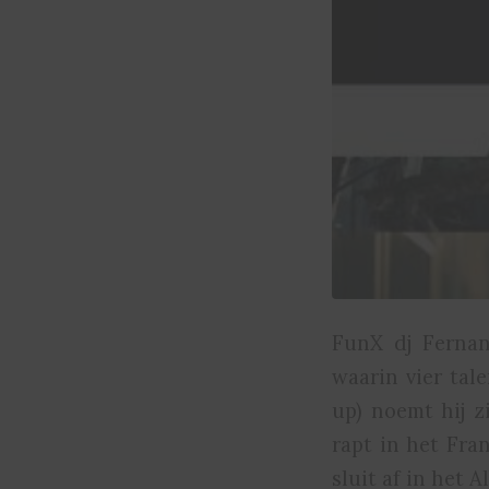
FunX dj Fernan
waarin vier tal
up) noemt hij z
rapt in het Fra
sluit af in het A