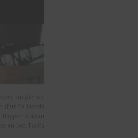
euwe single uit
ut (Put Ya Hands
e. Rapper ReaZun
ns en Jon Tarifa