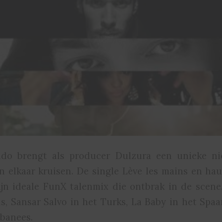
do brengt als producer Dulzura een unieke ni
en elkaar kruisen. De single Lève les mains en ha
ijn ideale FunX talenmix die ontbrak in de scen
ns, Sansar Salvo in het Turks, La Baby in het Spaa
lbanees.