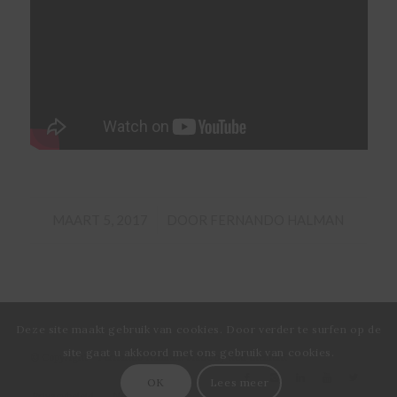
/
MAART 5, 2017
DOOR
FERNANDO HALMAN
Deze site maakt gebruik van cookies. Door verder te surfen op de
site gaat u akkoord met ons gebruik van cookies.
© Copyright - Fernando Halman. Made by
Red Element
OK
Lees meer
Privacybeleid
Neem contact op