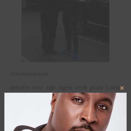
Artiestennaam
Behalve over zijn eigen werk praat Xzibit
Clos
ook over zijn zoon Tremayne, die
this
modu
inmiddels onder de artiestennaam Tre
Capital zelf muziek maakt. “Ik ben heel
trots dat hij zelf zijn eigen weg in het