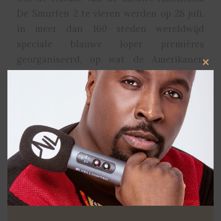
De Smurfen 2 te vieren werden op 28 juli.
in meer dan 160 steden wereldwijd
speciale blauwe loper premières
georganiseerd, op wat de Amerikanen
Clos
hebben omgedoopt tot Super Smurf
this
modu
Sunday. Meer dan 3,365 meter blauwe
loper zal wereldwijd worden uitgerold op
deze Super Smurf Sunday.
In de Amsterdamse Pathé Arena was een
deel van de Nederlandse stemmencast
aanwezig, onder wie Tygo Gernandt,
Fernando Halman, Paul Turner en Hilde
de Mildt.