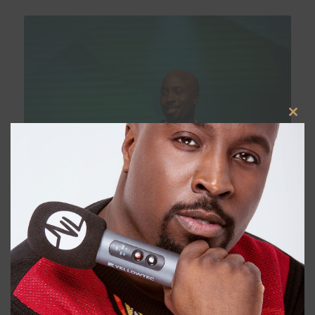
Clos
this
modu
VIDEO – Jongerenzender FunX heeft zijn
eigen WK-single gelanceerd. Dj Fernando
Halman heeft het nummer gemaakt onder
zijn producersnaam Dulzura. Het lied
wordt gezongen door Angel d’Amor,