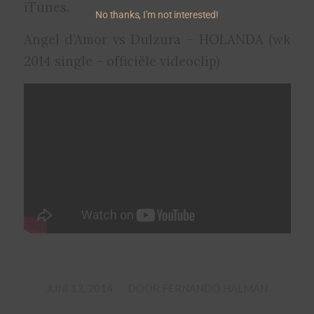
iTunes.
No thanks, I’m not interested!
Angel d’Amor vs Dulzura – HOLANDA (wk
2014 single – officiële videoclip)
/
JUNI 13, 2014
DOOR
FERNANDO HALMAN