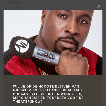
iTunes.
Clos
Angel d’Amor vs Dulzura – HOLANDA (wk
this
modu
2014 single – officiële videoclip)
WIL JE OP DE HOOGTE BLIJVEN VAN
NIEUWE MUZIEKRELEASES, REAL TALK
PODCAST AFLEVERINGEN WINACTIES,
/
JUNI 13, 2014
DOOR
FERNANDO HALMAN
MERCHANDISE EN TOURDATA VOOR DE
THEATERSHOW?