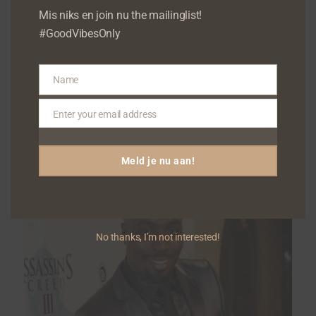
Mis niks en join nu the mailinglist!
#GoodVibesOnly
NEWS
FERNANDO HALMAN
Name
PRODUCEERT EIGEN
Name
WK-LIED
Enter your email address
Email
Meld je nu aan!
No thanks, I’m not interested!