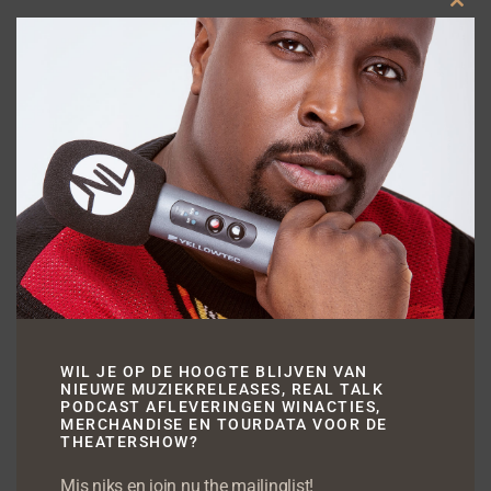
Clos
this
modu
In gesprek over ‘De FunX Music Awards’ bij
de Nieuws BV (Radio 1)
WIL JE OP DE HOOGTE BLIJVEN VAN
De Nederlandse urbanscene gaat
NIEUWE MUZIEKRELEASES, REAL TALK
PODCAST AFLEVERINGEN WINACTIES,
fantastisch. In Nederland, met Ronnie
MERCHANDISE EN TOURDATA VOOR DE
THEATERSHOW?
Flex, Bokoesam en bijvoorbeeld
Mis niks en join nu the mailinglist!
Broederliefde. Maar ook internationaal