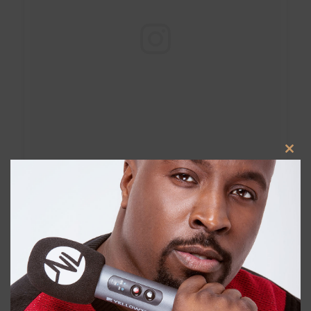
Clos
this
modu
Zo ziet een Roadtrip eruit met @vonnekebonneke
@nabiltime check mijn nieuwe vlog hierover op
www.nandoleaks.com. Klik dan oo Fernandotv
#controlla @drake #nieuwe muziek altijd op
#nandoleaks #weekend @gerspardoel #alsjijlangsloopt
@boef072 @nandoleaks #funx #weekend #zaterdag