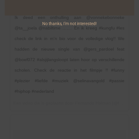
Ik deed een onthulling aan @vonnekebonneke
No thanks, I’m not interested!
@ta__joela @nabiltime ……. En ik kreeg #kungfu #les
check de link in m'n bio voor de volledige vlog!! We
hadden de nieuwe single van @gers_pardoel feat
@boef072 #alsjijlangsloopt laten hoor op verschillende
scholen. Check de reactie in het filmpje !! #funny
#plezier #liefde #muziek @selinavangold #passie
#hiphop #nederland
Een video die is geplaatst door Fernando Halman (@fernandofunx) op