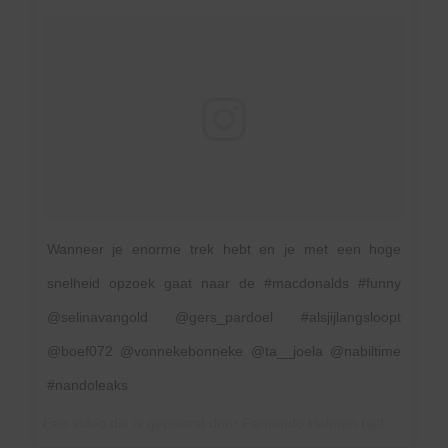
Wanneer je enorme trek hebt en je met een hoge
snelheid opzoek gaat naar de #macdonalds #funny
@selinavangold @gers_pardoel #alsjijlangsloopt
@boef072 @vonnekebonneke @ta__joela @nabiltime
#nandoleaks
Een video die is geplaatst door Fernando Halman (@fernandofunx) op