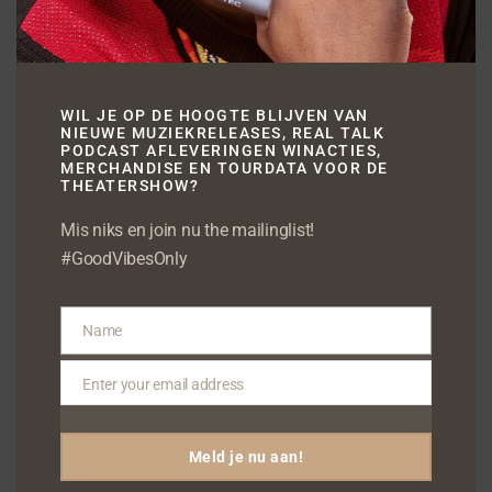
Een video die is geplaatst door Fernando Halman (@fernandofunx) op
WIL JE OP DE HOOGTE BLIJVEN VAN
NIEUWE MUZIEKRELEASES, REAL TALK
PODCAST AFLEVERINGEN WINACTIES,
MERCHANDISE EN TOURDATA VOOR DE
THEATERSHOW?
Mis niks en join nu the mailinglist!
#GoodVibesOnly
Name
Name
Enter your email address
Email
Meld je nu aan!