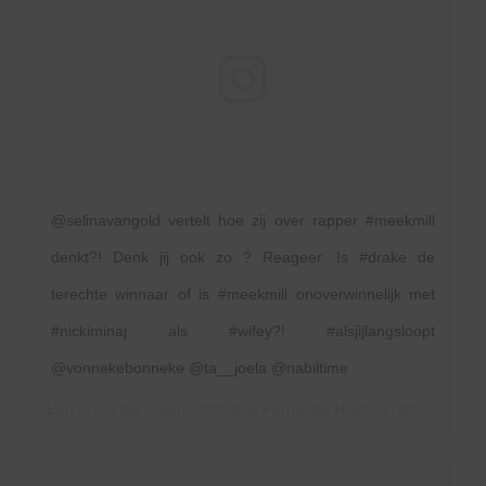
@selinavangold vertelt hoe zij over rapper #meekmill
denkt?! Denk jij ook zo ? Reageer. Is #drake de
terechte winnaar of is #meekmill onoverwinnelijk met
#nickiminaj als #wifey?! #alsjijlangsloopt
@vonnekebonneke @ta__joela @nabiltime
Een video die is geplaatst door Fernando Halman (@fernandofunx) op