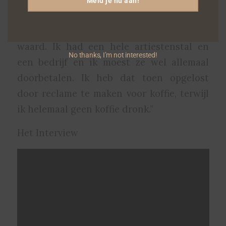
Meld je nu aan!
miljoen euro gekocht, vlak voor de crisis.
Na de crisis was het pand niets meer
waard. Ik had een hele artiestenstal en
No thanks, I’m not interested!
een bedrijf en ik moest ze wel allemaal
doorbetalen. Ik heb dat toen opgelost
door reclame te maken voor koffie, terwijl
ik helemaal geen koffie dronk.”
Het Interview