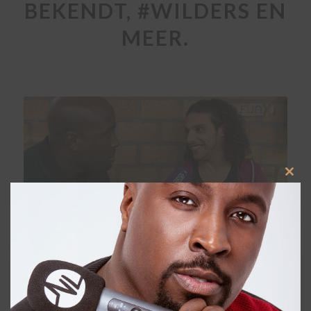
BEKENDT, #WILDERS EN
MEER.
Clos
this
modu
Ali B doet The Voice of Holland, heeft een
eigen productiebedrijf met Najib Amhali,
maakt drie tv-producties (o.a. Ali B en de
40 wensen) waar hij zelf in zit. Daarnaast