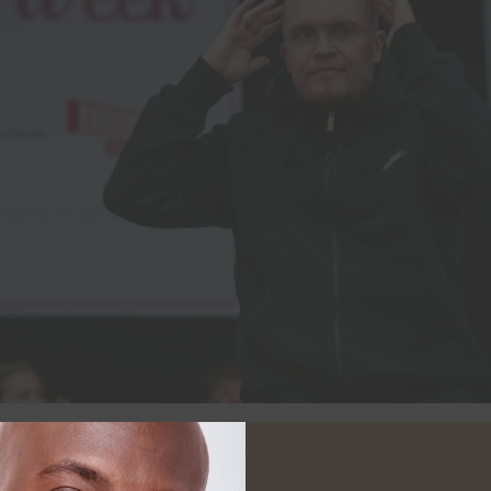
weer volop te horen op zender met zijn nieuwe 
track krijgt een hele speciale aanvulling. Op 15 