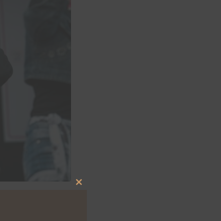
Close
this
single Troubled
module
november gaat hij