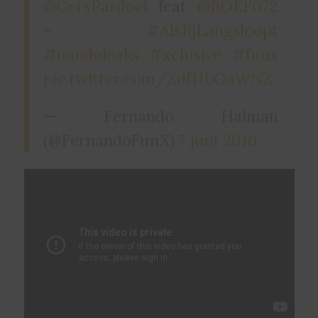
@GersPardoel
feat
@BOEF072
–
#AlsJijLangsloopt
#nandoleaks
#xclusive
#funx
pic.twitter.com/ZdfHbOaWNZ
— Fernando Halman
(@FernandoFunX)
7 juni 2016