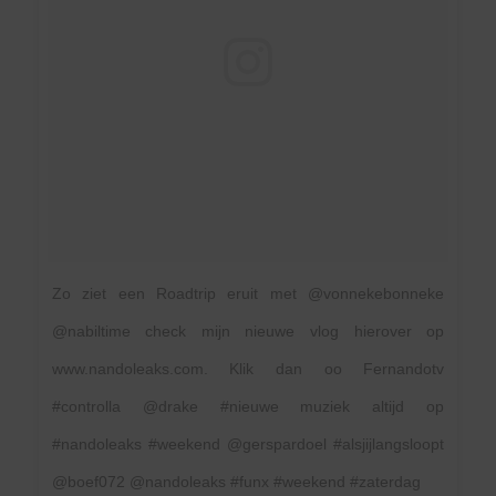
Zo ziet een Roadtrip eruit met @vonnekebonneke
@nabiltime check mijn nieuwe vlog hierover op
www.nandoleaks.com. Klik dan oo Fernandotv
#controlla @drake #nieuwe muziek altijd op
#nandoleaks #weekend @gerspardoel #alsjijlangsloopt
@boef072 @nandoleaks #funx #weekend #zaterdag