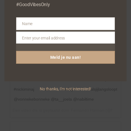
#GoodVibesOnly
Name
Name
Enter your email address
Email
Meld je nu aan!
@selinavangold vertelt hoe zij over rapper #meekmill
denkt?! Denk jij ook zo ? Reageer. Is #drake de
terechte winnaar of is #meekmill onoverwinnelijk met
No thanks, I’m not interested!
#nickiminaj als #wifey?! #alsjijlangsloopt
@vonnekebonneke @ta__joela @nabiltime
Een video die is geplaatst door Fernando Halman (@fernandofunx) op