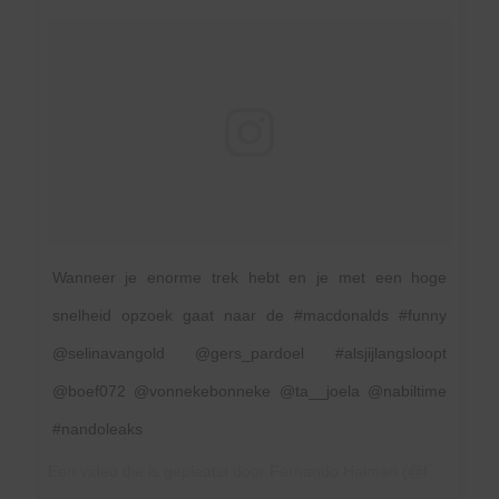
Wanneer je enorme trek hebt en je met een hoge
snelheid opzoek gaat naar de #macdonalds #funny
@selinavangold @gers_pardoel #alsjijlangsloopt
@boef072 @vonnekebonneke @ta__joela @nabiltime
#nandoleaks
Een video die is geplaatst door Fernando Halman (@fernandofunx) op