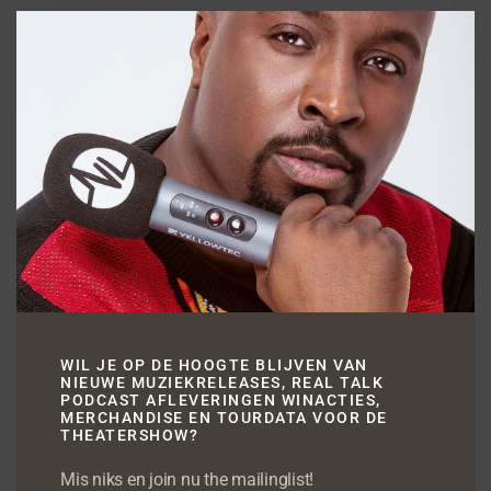
Clos
this
modu
Ik deed een onthulling aan @vonnekebonneke
@ta__joela @nabiltime ……. En ik kreeg #kungfu #les
check de link in m'n bio voor de volledige vlog!! We
hadden de nieuwe single van @gers_pardoel feat
@boef072 #alsjijlangsloopt laten hoor op verschillende
scholen. Check de reactie in het filmpje !! #funny
#plezier #liefde #muziek @selinavangold #passie
#hiphop #nederland
Een video die is geplaatst door Fernando Halman (@fernandofunx) op
WIL JE OP DE HOOGTE BLIJVEN VAN
NIEUWE MUZIEKRELEASES, REAL TALK
PODCAST AFLEVERINGEN WINACTIES,
MERCHANDISE EN TOURDATA VOOR DE
THEATERSHOW?
Mis niks en join nu the mailinglist!